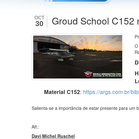
Groud School C152 n
OCT
30
Pr
O 
Ro
D
H
L
Material C152
:
https://args.com.br/bi
Salienta-se a importância de estar presente para um
Att.:
Davi Michel Ruschel