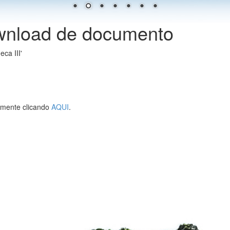
wnload de documento
ca III'
lmente clicando
AQUI
.