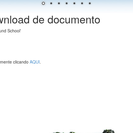
wnload de documento
und School'
lmente clicando
AQUI
.